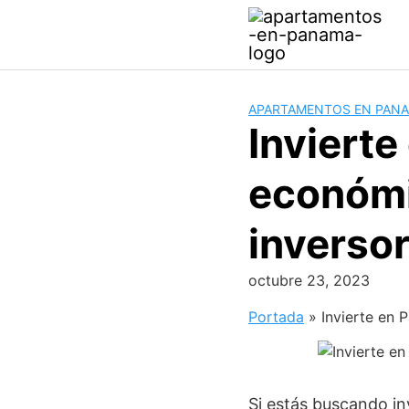
Saltar
al
contenido
APARTAMENTOS EN PAN
Inviert
económi
inverso
octubre 23, 2023
Portada
»
Invierte en
Si estás buscando inv