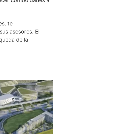
frecer comodidades a
es, te
us asesores. El
squeda de la