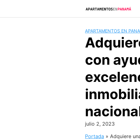
Saltar
al
contenido
APARTAMENTOS EN PAN
Adquier
con ayu
excelenc
inmobili
naciona
julio 2, 2023
Portada
»
Adquiere un