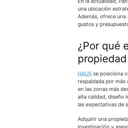
En la actualidad, P
una ubicación estraté
Además, ofrece una a
gustos y presupuest
¿Por qué e
propiedad 
HAUS
se posiciona c
respaldada por más d
en las zonas más des
alta calidad, diseño
las expectativas de s
Adquirir una propied
investigación y aseso