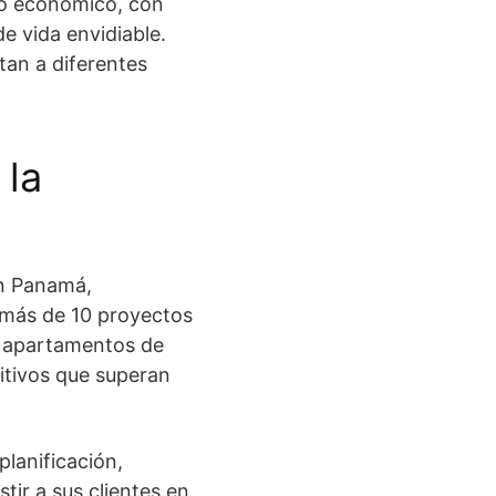
lo económico, con
de vida envidiable.
tan a diferentes
 la
en Panamá,
n más de 10 proyectos
er apartamentos de
titivos que superan
lanificación,
tir a sus clientes en