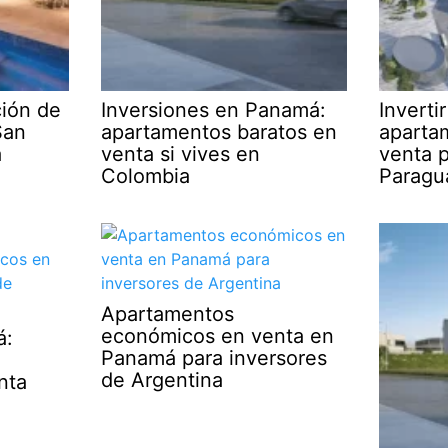
ción de
Inversiones en Panamá:
Inverti
San
apartamentos baratos en
aparta
á
venta si vives en
venta p
Colombia
Paragu
Apartamentos
económicos en venta en
á:
Panamá para inversores
de Argentina
nta