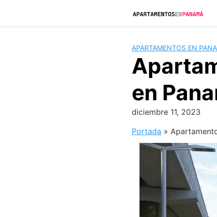
Saltar
al
contenido
APARTAMENTOS EN PAN
Apartam
en Pan
diciembre 11, 2023
Portada
»
Apartamento