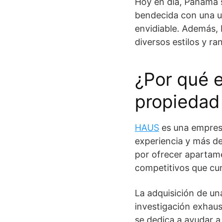
Hoy en día, Panamá 
bendecida con una ub
envidiable. Además, 
diversos estilos y ra
¿Por qué e
propiedad 
HAUS
es una empresa
experiencia y más de
por ofrecer apartame
competitivos que cum
La adquisición de un
investigación exhaus
se dedica a ayudar a