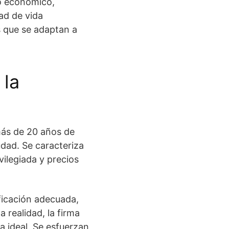
o económico,
ad de vida
s que se adaptan a
 la
más de 20 años de
udad. Se caracteriza
vilegiada y precios
ificación adecuada,
 realidad, la firma
a ideal. Se esfuerzan