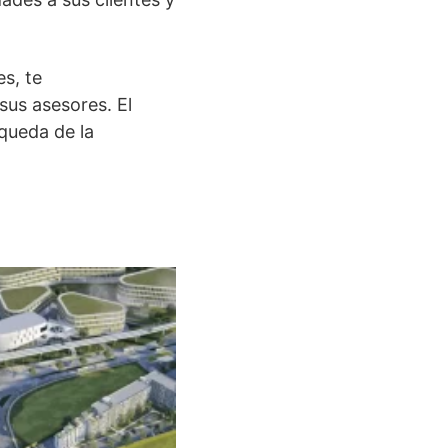
es, te
us asesores. El
squeda de la